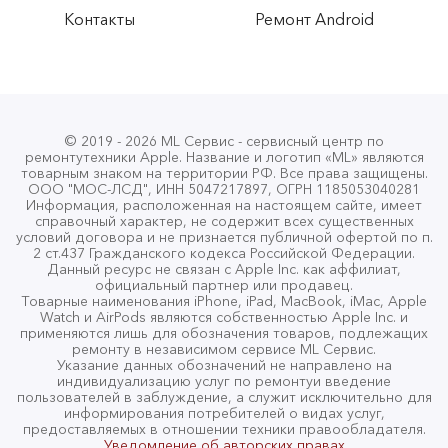
РГ
Контакты
Ремонт Android
21.02.2026
Обращался за заменой стекла на экран iPhone 17
Pro. Быстро договорились, все четко сделали,
дали гарантию
© 2019 - 2026 ML Сервис - сервисный центр по
ремонтутехники Apple. Название и логотип «ML» являются
товарным знаком на территории РФ. Все права защищены.
Даниил Терентьев
ООО "МОС-ЛСД", ИНН 5047217897, ОГРН 1185053040281
ДТ
Информация, расположенная на настоящем сайте, имеет
17.02.2026
справочный характер, не содержит всех существенных
условий договора и не признается публичной офертой по п.
2 ст.437 Гражданского кодекса Российской Федерации.
Данный ресурс не связан с Apple Inc. как аффилиат,
Много мест просмотрел, где можно починить
официальный партнер или продавец.
телефон. Так вот) это самое лучшее, починили
Товарные наименования iPhone, iPad, MacBook, iMac, Apple
Watch и AirPods являются собственностью Apple Inc. и
очень быстро, качественно, так еще и дешевле
применяются лишь для обозначения товаров, подлежащих
ремонту в независимом сервисе ML Сервис.
всех❤️ Однозначно лучшие, в будущем буду идти
Указание данных обозначений не направлено на
сразу к ним) Рекомендую
индивидуализацию услуг по ремонтуи введение
пользователей в заблуждение, а служит исключительно для
информирования потребителей о видах услуг,
Адалат Угурлуев
предоставляемых в отношении техники правообладателя.
АУ
Уведомление об авторских правах