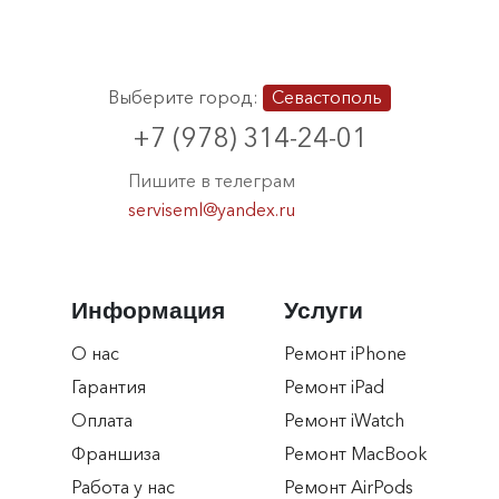
23.02.2026
Очень хороший сервис. Все ребята-мастера
Выберите город:
Севастополь
очень добродушные, компетентные. Помогут,
+7 (978) 314-24-01
подскажут и всё отремонтируют. Воощем всем
советую этот сервис.
Пишите в телеграм
serviseml@yandex.ru
Маргарита М.
ММ
22.02.2026
Информация
Услуги
Сделали все супер! Обращалась за ремнтом
дисплея, ребята помогли определится с выбором
О нас
Ремонт iPhone
и подсказали ,что будет лучше. Большое спасибо
Гарантия
Ремонт iPad
вежлевому персоналу за оказаные услуги. В
Оплата
Ремонт iWatch
подарок поставили защитку, очень приятно ))
Франшиза
Ремонт MacBook
Работа у нас
Ремонт AirPods
Роман Гатауллин